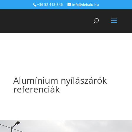
+36 52 413-346
info@debalu.hu
Warning
: Constant DISALLOW_FILE_EDIT already defined in
/home/debaluhu/public_html/wp-config.php
on line
120
Alumínium nyílászárók
referenciák