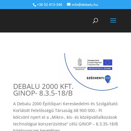
+36 52 413-346
info@debalu.hu
Warning
: Constant DISALLOW_FILE_EDIT already defined in
/home/debaluhu/public_html/wp-config.php
on line
120
DEBALU 2000 KFT.
GINOP- 8.3.5-18/B
A Debalu 2000 Építőipari Kereskedelmi és Szolgáltató
Korlátolt Felelősségű Társaság 68 900 000.- Ft
kölcsönt nyert el a „Mikro-, kis- és középvállalkozások
technológiai korszerűsítése” célú GINOP – 8.3.35-18/B
hitelprogram keretében.