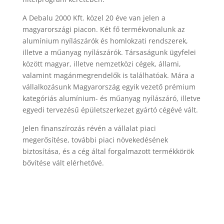
A Debalu 2000 Kft. közel 20 éve van jelen a
magyarországi piacon. Két fő termékvonalunk az
alumínium nyílászárók és homlokzati rendszerek,
illetve a műanyag nyílászárók. Társaságunk ügyfelei
között magyar, illetve nemzetközi cégek, állami,
valamint magánmegrendelők is találhatóak. Mára a
vállalkozásunk Magyarország egyik vezető prémium
kategóriás alumínium- és műanyag nyílászáró, illetve
egyedi tervezésű épületszerkezet gyártó cégévé vált.
Jelen finanszírozás révén a vállalat piaci
megerősítése, további piaci növekedésének
biztosítása, és a cég által forgalmazott termékkörök
bővítése vált elérhetővé.