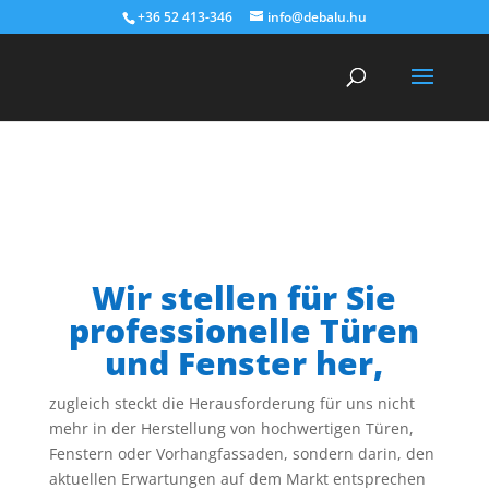
+36 52 413-346
info@debalu.hu
Warning
: Constant DISALLOW_FILE_EDIT already defined in
/home/debaluhu/public_html/wp-config.php
on line
120
Wir stellen für Sie
professionelle Türen
und Fenster her,
zugleich steckt die Herausforderung für uns nicht
mehr in der Herstellung von hochwertigen Türen,
Fenstern oder Vorhangfassaden, sondern darin, den
aktuellen Erwartungen auf dem Markt entsprechen