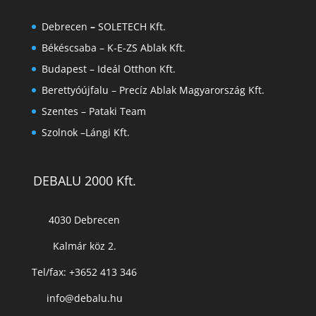
Debrecen
–
SOLETECH Kft.
Békéscsaba –
K-E-ZS Ablak Kft.
Budapest – Ideál Otthon Kft.
Berettyóújfalu –
Precíz Ablak Magyarország Kft.
Szentes –
Pataki Team
Szolnok –
Lángi Kft.
DEBALU 2000 Kft.
4030 Debrecen
Kalmár köz 2.
Tel/fax: +3652 413 346
info@debalu.hu