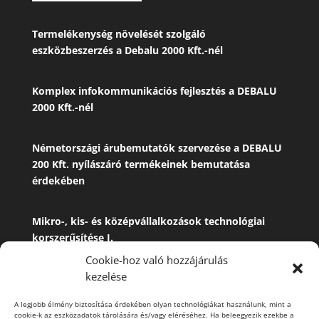
Termelékenység növelését szolgáló
eszközbeszerzés a Debalu 2000 Kft.-nél
Komplex infokommunikációs fejlesztés a DEBALU
2000 Kft.-nél
Németországi árubemutatók szervezése a DEBALU
200 Kft. nyílászáró termékeinek bemutatása
érdekében
Mikro-, kis- és középvállalkozások technológiai
korszerűsítése
I.
Cookie-hoz való hozzájárulás
kezelése
Mikro-, kis- és középvállalkozások technológiai
korszerűsítése
II
.
A legjobb élmény biztosítása érdekében olyan technológiákat használunk, mint a
cookie-k az eszközadatok tárolására és/vagy eléréséhez. Ha beleegyezik ezekbe a